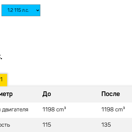
.
1
метр
До
После
 двигателя
1198 cm³
1198 cm³
ость
115
135